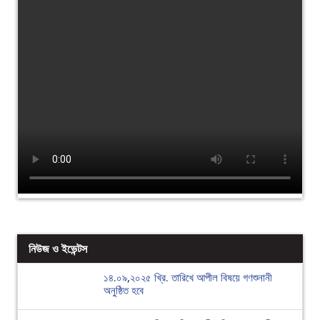
নিউজ ও ইভেন্টস
১৪.০৯,২০২৫ খ্রি. তারিখে আপীল বিষয়ে গণশুনানী
অনুষ্ঠিত হবে