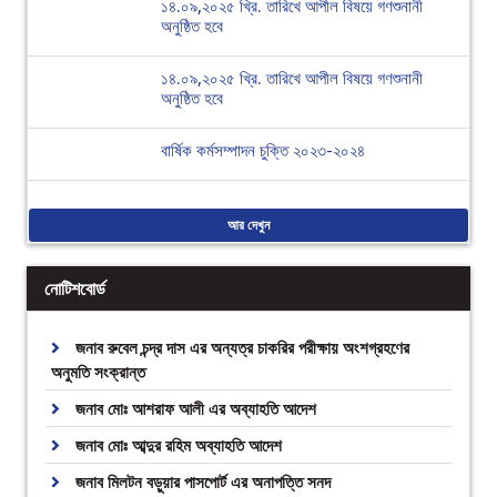
১৪.০৯,২০২৫ খ্রি. তারিখে আপীল বিষয়ে গণশুনানী
অনুষ্ঠিত হবে
১৪.০৯,২০২৫ খ্রি. তারিখে আপীল বিষয়ে গণশুনানী
অনুষ্ঠিত হবে
বার্ষিক কর্মসম্পাদন চুক্তি ২০২৩-২০২৪
আর দেখুন
নোটিশবোর্ড
জনাব রুবেল চন্দ্র দাস এর অন্যত্র চাকরির পরীক্ষায় অংশগ্রহণের
অনুমতি সংক্রান্ত
জনাব মোঃ আশরাফ আলী এর অব্যাহতি আদেশ
জনাব মোঃ আব্দুর রহিম অব্যাহতি আদেশ
জনাব মিলটন বড়ুয়ার পাসপোর্ট এর অনাপত্তি সনদ