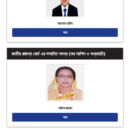
আহসান হাবিব
আর
জাতীয় রাজস্ব বোর্ড এর সম্মানিত সদস্য (কর আপিল ও অব্যাহতি)
সফিনা জাহান
আর