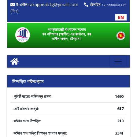
ই-মেইল
taxappealctg@gmail.com
হটলাইন
০২-৩৩৩৩৩০২১৭
(পিএ)
EN
গণপ্রজাতন্ত্রী বাংলাদেশ সরকার
কর কমিশনার (আপীল) এর কার্যালয়, কর
আপীল অঞ্চল, চট্টগ্রাম।
নিষ্পত্তি পরিসংখ্যান
পূর্ববর্তী বছরের অনিষ্পন্ন মামলা:
1690
মোট মামলার সংখ্যা:
617
বর্তমান মাসে নিষ্পত্তি:
210
বর্তমান মাস পর্যন্ত নিস্পন্ন মামলার সংখ্যা:
3341