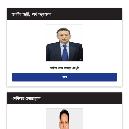
মাননীয় মন্ত্রী, অর্থ মন্ত্রণালয়
আমির খসরু মাহমুদ চৌধুরী
আর
এনবিআর চেয়ারম্যান